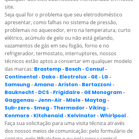
site.
Seja qual for o problema que seu eletrodoméstico
apresentar, como falhas no sistema de pressão,
problemas no aquecedor, erro na temperatura, curto
elétrico, acúmulo de gelo ou não está gelando,
vazamentos de gás em seu fogão, forno e no
refrigerador, termostato, interruptores, nossos
técnicos estão aptos a consertar em qualquer modelo
das marcas:
Brastemp
-
Bosch
-
Consul
-
Continental
-
Dako
-
Electrolux
-
GE
-
LG
-
Samsung
-
Amana
-
Ariston
-
Bertazzoni
-
Bauknecht
-
DCS
-
Frigidaire
-
GE Monogram
-
Gaggenau
-
Jenn-Air
-
Miele
-
Maytag
-
Sub-zero
-
Smeg
-
Thermador
-
Viking
-
Kenmore
-
Kitchenaid
-
Kelvinator
-
Whirlpool
.
Faça sua solicitação para uma visita técnica através
dos nossos meios de comunicação: pelo formulário de
contato, pelo WhatsApp e ou pela nossa central