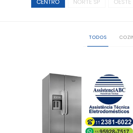
CENTRO
NORTE SP
OESTE 
TODOS
COZI