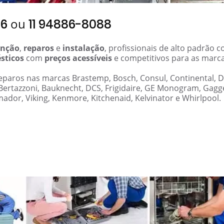
ou
06
11 94886-8088
nção
,
reparos
e
instalação
, profissionais de alto padrão 
sticos
com
preços acessíveis
e competitivos para as marc
 reparos nas marcas Brastemp, Bosch, Consul, Continental, 
 Bertazzoni, Bauknecht, DCS, Frigidaire, GE Monogram, Gag
mador, Viking, Kenmore, Kitchenaid, Kelvinator e Whirlpool.