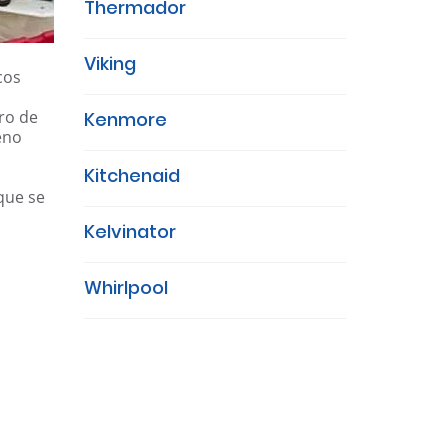
Thermador
Viking
cos
ro de
Kenmore
eno
Kitchenaid
que se
Kelvinator
Whirlpool