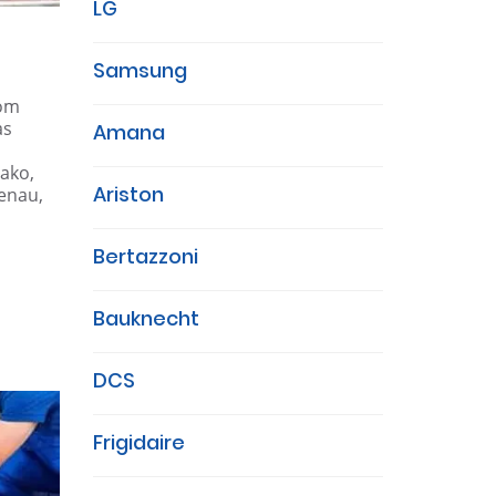
LG
Samsung
com
as
Amana
Dako,
Ariston
genau,
Bertazzoni
Bauknecht
DCS
Frigidaire