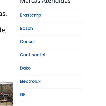
Marcas Atendidas
as,
Brastemp
de,
Bosch
Consul
Continental
Dako
Electrolux
GE