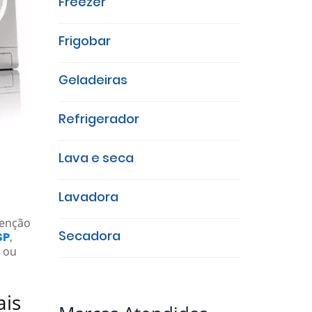
Freezer
Frigobar
Geladeiras
Refrigerador
Lava e seca
Lavadora
tenção
Secadora
SP
,
ou
ais