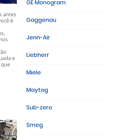
GE Monogram
s antes
Gaggenau
você é
os,
Jenn-Air
amos
ião
Liebherr
uada e
e que
Miele
Maytag
Sub-zero
Smeg