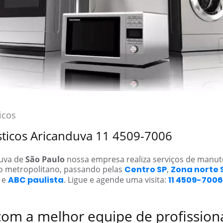
icos
sticos Aricanduva 11 4509-7006
duva de
São Paulo
nossa empresa realiza serviços de manu
o metropolitano, passando pelas
Centro SP
,
Zona norte 
e
ABC paulista
. Ligue e agende uma visita:
11 4509-7006
com a melhor equipe de profission