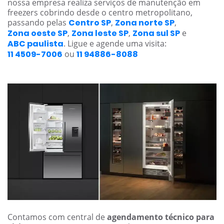
nossa empresa realiza serviços de manutenção em
freezers cobrindo desde o centro metropolitano,
passando pelas
Centro SP
,
Zona norte SP
,
Zona oeste SP
,
Zona leste SP
,
Zona sul SP
e
ABC paulista
. Ligue e agende uma visita:
11 4509-7006
ou
11 94886-8088
Contamos com central de
agendamento técnico para