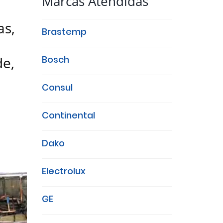
Marcas Atendidas
as,
Brastemp
de,
Bosch
Consul
Continental
Dako
Electrolux
GE