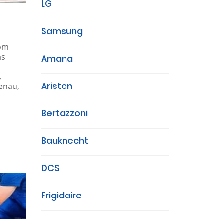
LG
Samsung
com
as
Amana
,
Ariston
genau,
Bertazzoni
Bauknecht
DCS
Frigidaire