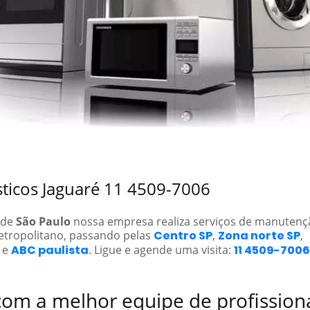
s
sticos Jaguaré 11 4509-7006
 de
São Paulo
nossa empresa realiza serviços de manuten
etropolitano, passando pelas
Centro SP
,
Zona norte SP
,
e
ABC paulista
. Ligue e agende uma visita:
11 4509-7006
com a melhor equipe de profission