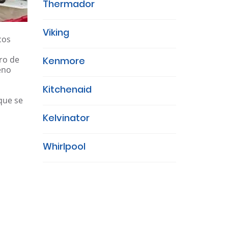
Thermador
Viking
cos
ro de
Kenmore
eno
Kitchenaid
que se
Kelvinator
Whirlpool