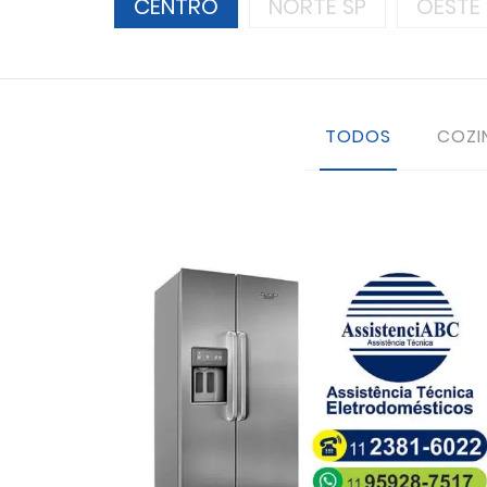
CENTRO
NORTE SP
OESTE 
TODOS
COZI