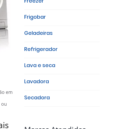
Freezer
Frigobar
Geladeiras
Refrigerador
Lava e seca
Lavadora
ção em
Secadora
ou
ais