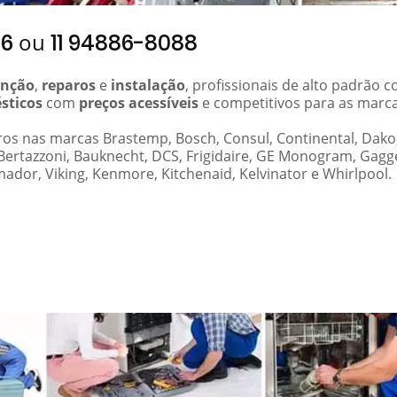
ou
06
11 94886-8088
nção
,
reparos
e
instalação
, profissionais de alto padrão 
sticos
com
preços acessíveis
e competitivos para as marc
aros nas marcas Brastemp, Bosch, Consul, Continental, Dako
 Bertazzoni, Bauknecht, DCS, Frigidaire, GE Monogram, Gag
mador, Viking, Kenmore, Kitchenaid, Kelvinator e Whirlpool.