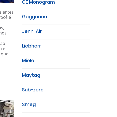
GE Monogram
s antes
Gaggenau
você é
os,
Jenn-Air
amos
ião
Liebherr
a e
e que
Miele
Maytag
Sub-zero
Smeg