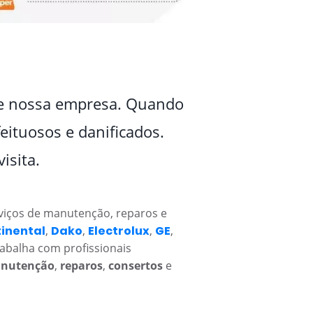
 de nossa empresa. Quando
eituosos e danificados.
isita.
rviços de manutenção, reparos e
inental
,
Dako
,
Electrolux
,
GE
,
trabalha com profissionais
nutenção
,
reparos
,
consertos
e