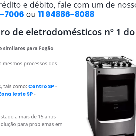
crédito e débito, fale com um de nos
ou
9-7006
11 94886-8088
ro de eletrodomésticos nº 1 d
e similares para Fogão
.
os mesmos processos dos
, tais como:
Centro SP
-
Zona leste SP
-
tado a mais de 15 anos
 solução para problemas em