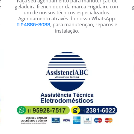
e
Faça seu agendamento para manutenção de
e
geladeira french door da marca Frigidaire com
g
um de nossos técnicos especializados.
Agendamento através do nosso WhatsApp:
e
11 94886-8088
, para manutenção, reparos e
instalação.