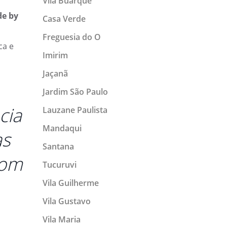
Vila Buarque
de by
Casa Verde
Freguesia do O
ca e
Imirim
Jaçanã
Jardim São Paulo
cia
Lauzane Paulista
Mandaqui
as
Santana
tom
Tucuruvi
Vila Guilherme
Vila Gustavo
Vila Maria