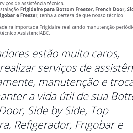
iços de assistência técnica.
nstalação
Frigidaire para Bottom Freezer, French Door, Si
rigobar e Freezer
, tenha a certeza de que nosso técnico
ladeira importada Frigidaire realizando manutenção periódi
écnico AssistenciABC.
adores estão muito caros,
alizar serviços de assistên
camente, manutenção e troc
nter a vida útil de sua
Bot
Door, Side by Side, Top
ra, Refigerador, Frigobar e