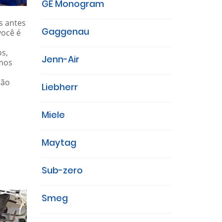
GE Monogram
s antes
Gaggenau
você é
os,
Jenn-Air
amos
ião
Liebherr
Miele
Maytag
Sub-zero
Smeg