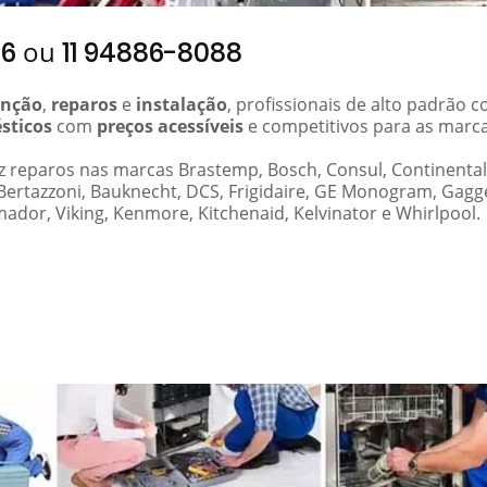
ou
06
11 94886-8088
nção
,
reparos
e
instalação
, profissionais de alto padrão 
sticos
com
preços acessíveis
e competitivos para as marc
z reparos nas marcas Brastemp, Bosch, Consul, Continental
 Bertazzoni, Bauknecht, DCS, Frigidaire, GE Monogram, Gag
mador, Viking, Kenmore, Kitchenaid, Kelvinator e Whirlpool.