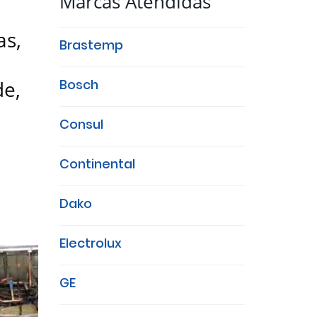
Marcas Atendidas
as,
Brastemp
de,
Bosch
Consul
Continental
Dako
Electrolux
GE