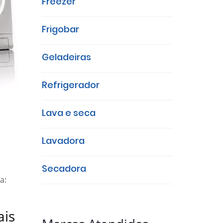
Freezer
Frigobar
Geladeiras
Refrigerador
Lava e seca
Lavadora
Secadora
a:
ais