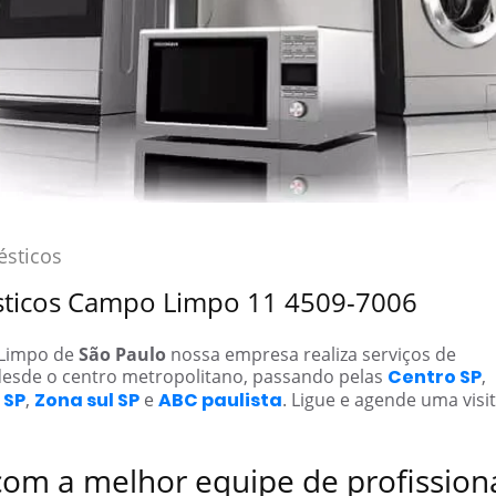
sticos
ésticos Campo Limpo 11 4509-7006
 Limpo de
São Paulo
nossa empresa realiza serviços de
esde o centro metropolitano, passando pelas
Centro SP
,
 SP
,
Zona sul SP
e
ABC paulista
. Ligue e agende uma visit
com a melhor equipe de profission