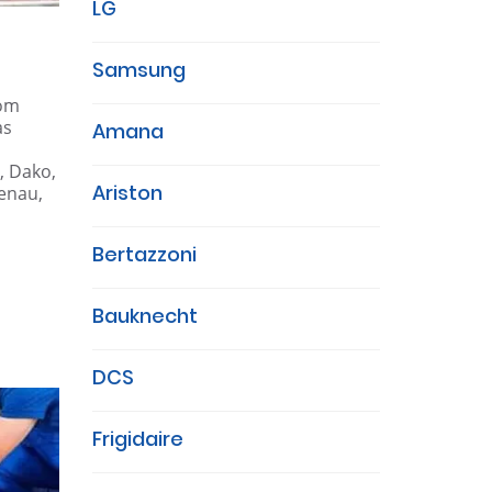
LG
Samsung
com
as
Amana
, Dako,
Ariston
genau,
Bertazzoni
Bauknecht
DCS
Frigidaire