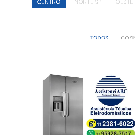
CENTRO
NORTE SP
OESTE 
TODOS
COZI