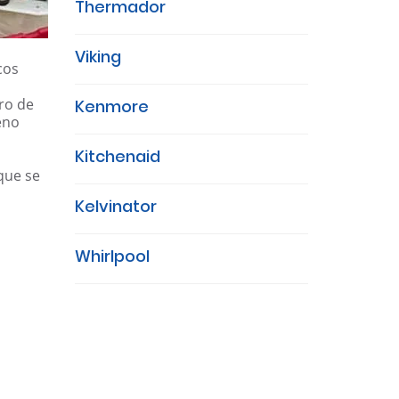
Thermador
Viking
cos
ro de
Kenmore
eno
Kitchenaid
que se
Kelvinator
Whirlpool