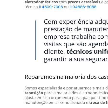
eletrodomésticos
com
preços acessíveis
e co
técnico
11 4509-7006
ou
11 94886-8088
Com experiência adqu
prestação de manut
empresa trabalha com
visitas que são agen
cliente,
técnicos uni
garantir a sua segura
Reparamos na maioria dos cas
Somos especializada e por atuarmos a mais
reposição
para a maioria dos eletrodomést
ajusta em seu orçamento para qualquer tipo d
manutenção em ar condicionado e
troca de f