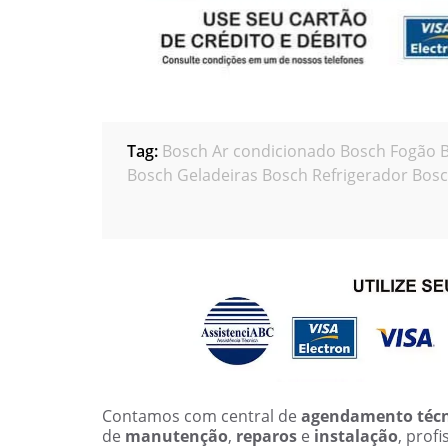
Tag:
Bosch Ar condicionado
Bosch Fogão
Bosch Geladeiras
Bosch Refrigerador
Bosc
Contamos com central de
agendamento técni
de
manutenção
,
reparos
e
instalação
, prof