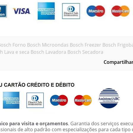
Bosch Forno
Bosch Microondas
Bosch Freezer
Bosch Frigob
h Lava e seca
Bosch Lavadora
Bosch Secadora
Compartilhar
co para visita e orçamentos
. Garantia dos serviços exec
issionais de alto padrão com especializações para cada tipo 