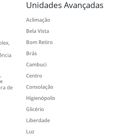
Unidades Avançadas
Aclimação
Bela Vista
Bom Retiro
lex,
,
Brás
ência
Cambuci
,
Centro
ue
Consolação
ora de
Higienópolis
Glicério
Liberdade
Luz