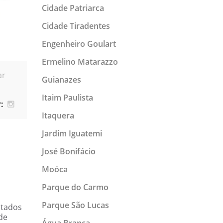
Cidade Patriarca
Cidade Tiradentes
Engenheiro Goulart
Ermelino Matarazzo
ar
Guianazes
Itaim Paulista
:
Itaquera
Jardim Iguatemi
José Bonifácio
Moóca
Parque do Carmo
Parque São Lucas
utados
de
Água Branca