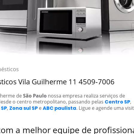
mésticos
sticos Vila Guilherme 11 4509-7006
ilherme de
São Paulo
nossa empresa realiza serviços de
esde o centro metropolitano, passando pelas
Centro SP
,
 SP
,
Zona sul SP
e
ABC paulista
. Ligue e agende uma visit
com a melhor equipe de profission