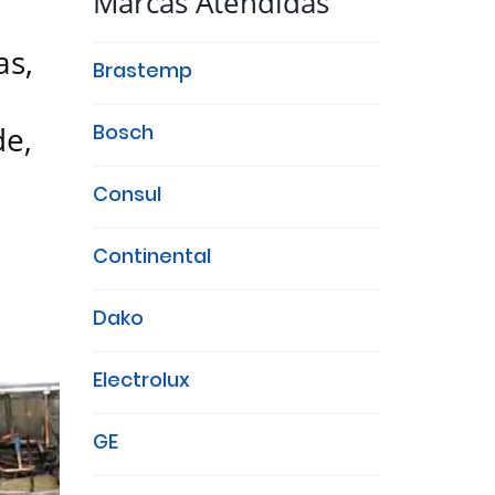
Marcas Atendidas
as,
Brastemp
de,
Bosch
Consul
Continental
Dako
Electrolux
GE