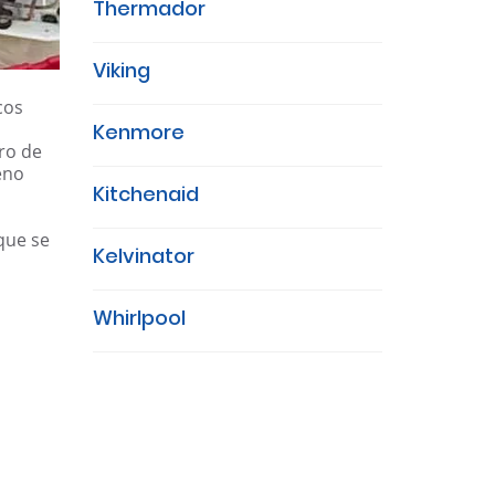
Thermador
Viking
cos
Kenmore
ro de
eno
Kitchenaid
que se
Kelvinator
Whirlpool