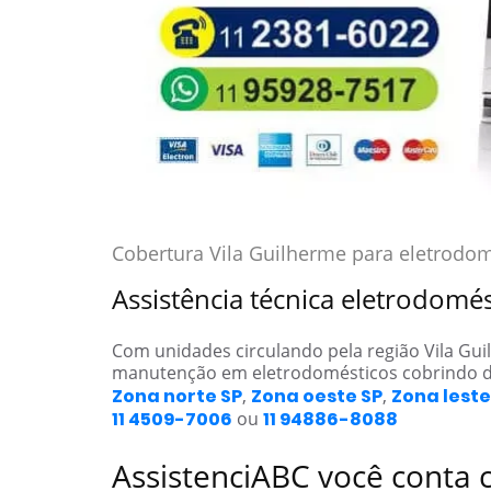
Cobertura Vila Guilherme para eletrodo
Assistência técnica eletrodomé
Com unidades circulando pela região Vila Gu
manutenção em eletrodomésticos cobrindo d
Zona norte SP
,
Zona oeste SP
,
Zona leste
11 4509-7006
ou
11 94886-8088
AssistenciABC você conta 