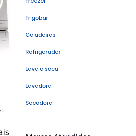
Freezer
Frigobar
Geladeiras
Refrigerador
Lava e seca
Lavadora
Secadora
a:
ais