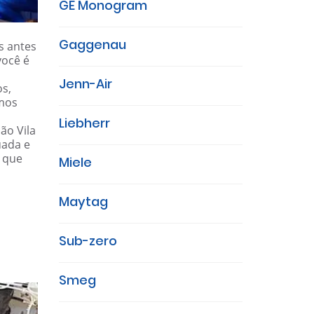
GE Monogram
Gaggenau
s antes
você é
Jenn-Air
os,
amos
Liebherr
ão Vila
uada e
e que
Miele
Maytag
Sub-zero
Smeg