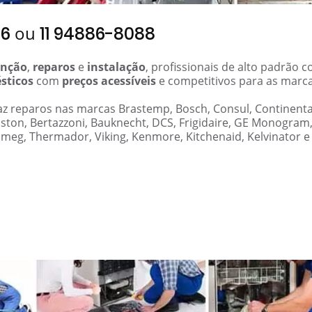
ou
06
11 94886-8088
nção
,
reparos
e
instalação
, profissionais de alto padrão 
sticos
com
preços acessíveis
e competitivos para as marc
faz reparos nas marcas Brastemp, Bosch, Consul, Continenta
iston, Bertazzoni, Bauknecht, DCS, Frigidaire, GE Monogram
Smeg, Thermador, Viking, Kenmore, Kitchenaid, Kelvinator e