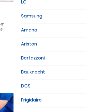
LG
Samsung
com
as
Amana
l,
Ariston
,
Bertazzoni
Bauknecht
DCS
Frigidaire