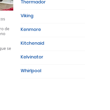
Thermador
Viking
cos
ro de
Kenmore
eno
Kitchenaid
que se
Kelvinator
Whirlpool