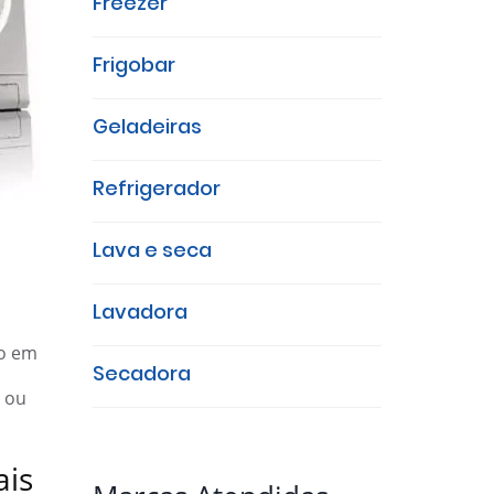
Freezer
Frigobar
Geladeiras
Refrigerador
Lava e seca
Lavadora
ão em
Secadora
ou
ais