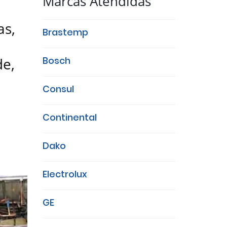
Marcas Atendidas
as,
Brastemp
de,
Bosch
Consul
Continental
Dako
Electrolux
GE