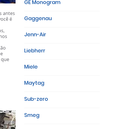
GE Monogram
s antes
Gaggenau
você é
os,
Jenn-Air
amos
ião
Liebherr
 e
e que
Miele
Maytag
Sub-zero
Smeg