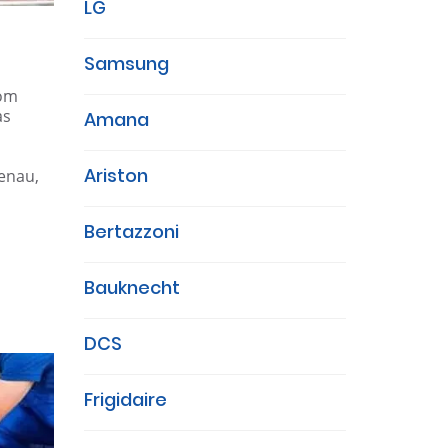
LG
Samsung
com
as
Amana
Ariston
genau,
Bertazzoni
Bauknecht
DCS
Frigidaire