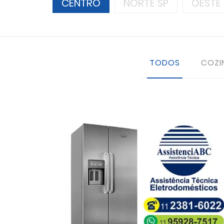
CENTRO
NORTE SP
OESTE 
TODOS
COZI