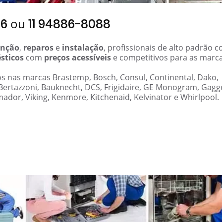
ou
06
11 94886-8088
nção
,
reparos
e
instalação
, profissionais de alto padrão 
sticos
com
preços acessíveis
e competitivos para as marc
ros nas marcas Brastemp, Bosch, Consul, Continental, Dako,
 Bertazzoni, Bauknecht, DCS, Frigidaire, GE Monogram, Gag
mador, Viking, Kenmore, Kitchenaid, Kelvinator e Whirlpool.