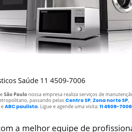
ésticos Saúde 11 4509-7006
de
São Paulo
nossa empresa realiza serviços de manutenç
etropolitano, passando pelas
Centro SP
,
Zona norte SP
,
e
ABC paulista
. Ligue e agende uma visita:
11 4509-7006
com a melhor equipe de profission