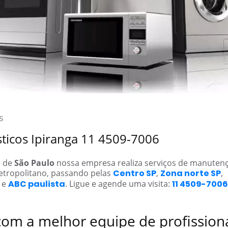
s
sticos Ipiranga 11 4509-7006
a de
São Paulo
nossa empresa realiza serviços de manuten
etropolitano, passando pelas
Centro SP
,
Zona norte SP
,
e
ABC paulista
. Ligue e agende uma visita:
11 4509-7006
com a melhor equipe de profission