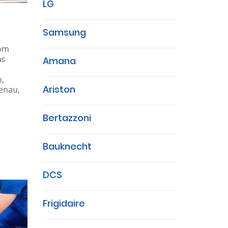
LG
Samsung
com
as
Amana
o,
Ariston
genau,
Bertazzoni
Bauknecht
DCS
Frigidaire