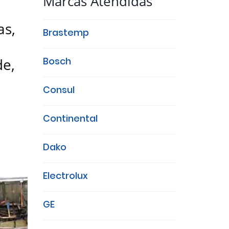
Marcas Atendidas
as,
Brastemp
de,
Bosch
Consul
Continental
Dako
Electrolux
GE