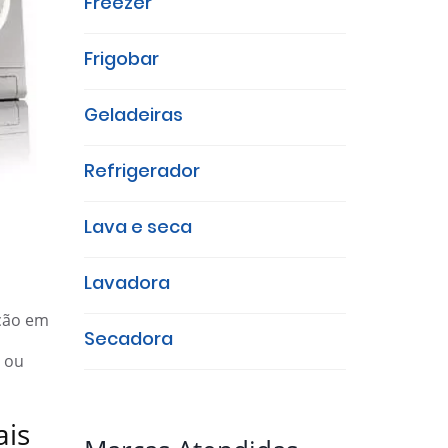
Freezer
Frigobar
Geladeiras
Refrigerador
Lava e seca
Lavadora
ção em
Secadora
ou
ais