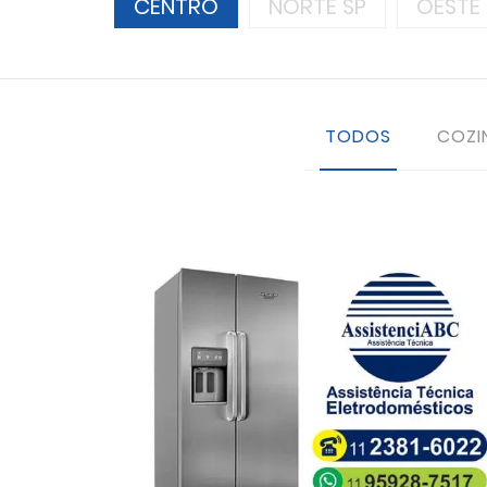
CENTRO
NORTE SP
OESTE 
TODOS
COZI