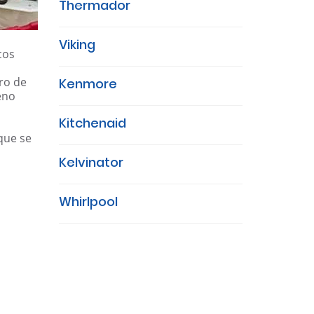
Thermador
Viking
cos
ro de
Kenmore
eno
Kitchenaid
que se
Kelvinator
Whirlpool