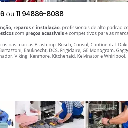
ou
06
11 94886-8088
nção
,
reparos
e
instalação
, profissionais de alto padrão 
sticos
com
preços acessíveis
e competitivos para as marc
paros nas marcas Brastemp, Bosch, Consul, Continental, Dak
 Bertazzoni, Bauknecht, DCS, Frigidaire, GE Monogram, Gag
mador, Viking, Kenmore, Kitchenaid, Kelvinator e Whirlpool.