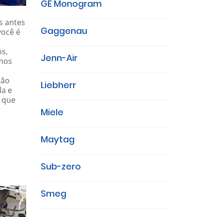
GE Monogram
s antes
Gaggenau
você é
os,
Jenn-Air
amos
ião
Liebherr
a e
e que
Miele
Maytag
Sub-zero
Smeg