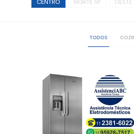
CENTRO
NORTE SP
OESTE 
TODOS
COZI