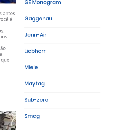
GE Monogram
s antes
Gaggenau
você é
os,
Jenn-Air
amos
ião
Liebherr
e
e que
Miele
Maytag
Sub-zero
Smeg