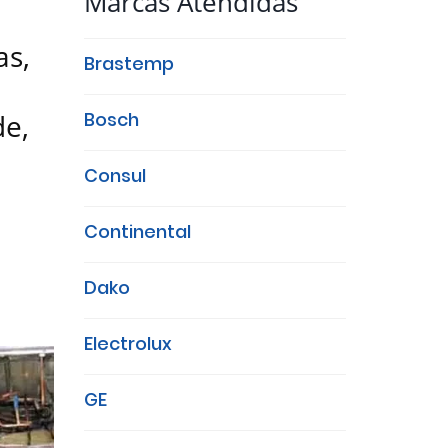
Marcas Atendidas
as,
Brastemp
de,
Bosch
Consul
Continental
Dako
Electrolux
GE