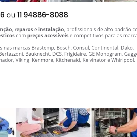
ou
06
11 94886-8088
nção
,
reparos
e
instalação
, profissionais de alto padrão 
sticos
com
preços acessíveis
e competitivos para as marc
os nas marcas Brastemp, Bosch, Consul, Continental, Dako,
 Bertazzoni, Bauknecht, DCS, Frigidaire, GE Monogram, Gag
mador, Viking, Kenmore, Kitchenaid, Kelvinator e Whirlpool.