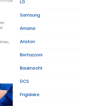
LG
Samsung
com
as
Amana
Ariston
genau,
Bertazzoni
Bauknecht
DCS
Frigidaire