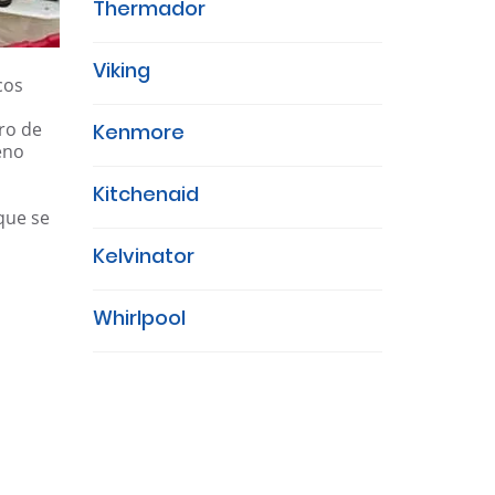
Thermador
Viking
cos
ro de
Kenmore
eno
Kitchenaid
que se
Kelvinator
Whirlpool