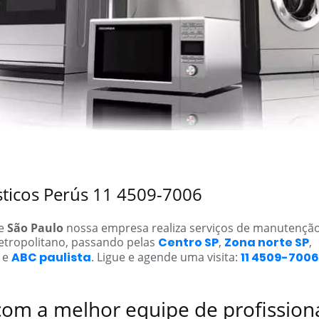
sticos Perús 11 4509-7006
de
São Paulo
nossa empresa realiza serviços de manutençã
etropolitano, passando pelas
Centro SP
,
Zona norte SP
,
e
ABC paulista
. Ligue e agende uma visita:
11 4509-7006
com a melhor equipe de profission