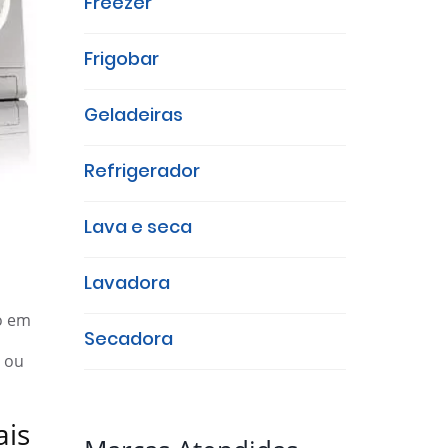
Freezer
Frigobar
Geladeiras
Refrigerador
Lava e seca
Lavadora
o em
Secadora
ou
ais