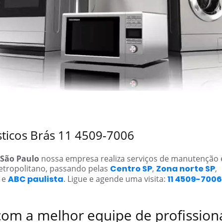
sticos Brás 11 4509-7006
São Paulo
nossa empresa realiza serviços de manutenção
etropolitano, passando pelas
Centro SP
,
Zona norte SP
,
e
ABC paulista
. Ligue e agende uma visita:
11 4509-7006
com a melhor equipe de profission