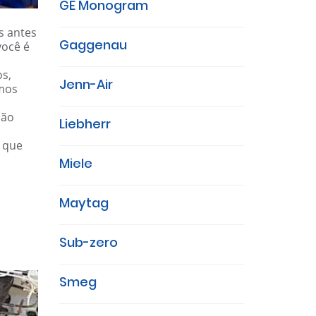
GE Monogram
s antes
Gaggenau
você é
os,
Jenn-Air
amos
ião
Liebherr
e que
Miele
Maytag
Sub-zero
Smeg