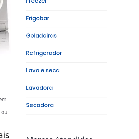
Freezer
Frigobar
Geladeiras
Refrigerador
Lava e seca
Lavadora
 em
Secadora
ou
ais