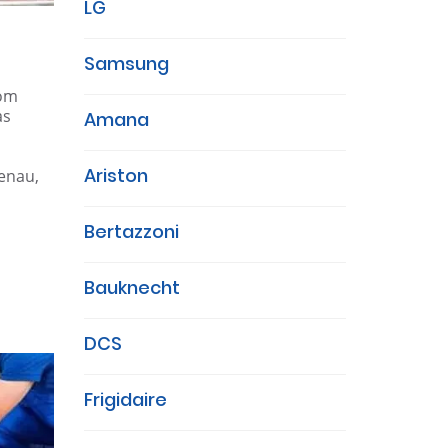
LG
Samsung
com
as
Amana
Ariston
genau,
Bertazzoni
Bauknecht
DCS
Frigidaire