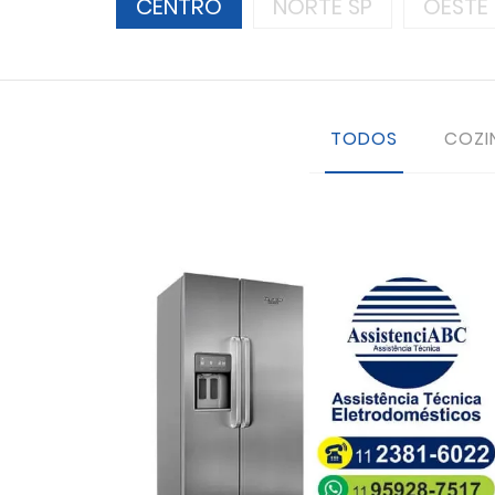
CENTRO
NORTE SP
OESTE 
TODOS
COZI