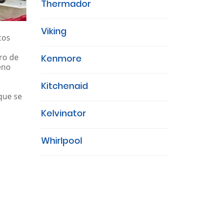
Thermador
Viking
cos
ro de
Kenmore
eno
Kitchenaid
que se
Kelvinator
Whirlpool