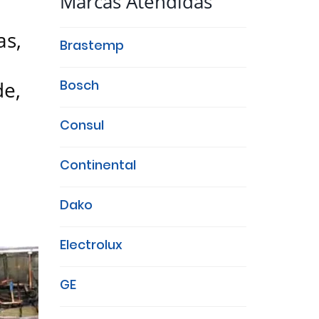
Marcas Atendidas
as,
Brastemp
de,
Bosch
Consul
Continental
Dako
Electrolux
GE