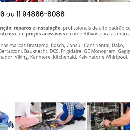
ou
06
11 94886-8088
nção
,
reparos
e
instalação
, profissionais de alto padrão 
sticos
com
preços acessíveis
e competitivos para as marc
s nas marcas Brastemp, Bosch, Consul, Continental, Dako,
 Bertazzoni, Bauknecht, DCS, Frigidaire, GE Monogram, Gag
mador, Viking, Kenmore, Kitchenaid, Kelvinator e Whirlpool.