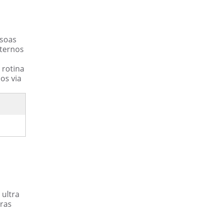
ssoas
nternos
 rotina
os via
ultra
uras