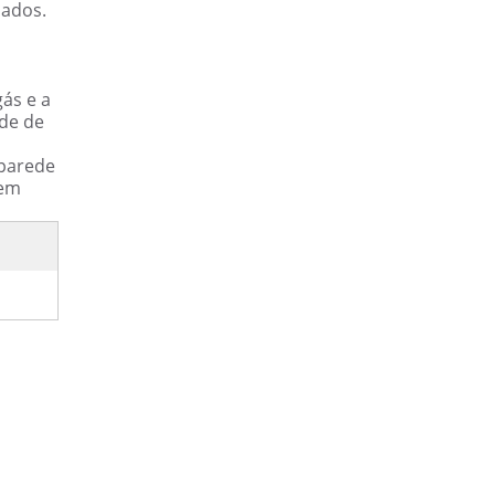
nados.
gás e a
ade de
 parede
sem