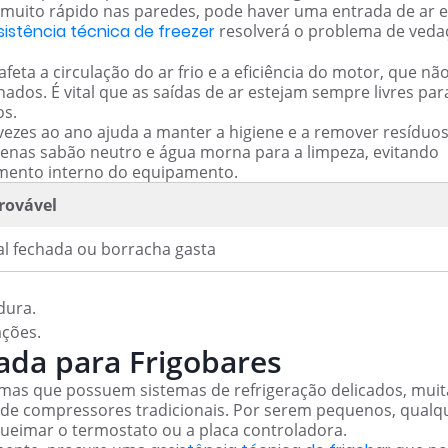
 muito rápido nas paredes, pode haver uma entrada de ar 
sistência técnica de freezer
resolverá o problema de veda
ta a circulação do ar frio e a eficiência do motor, que nã
nados. É vital que as saídas de ar estejam sempre livres par
os.
vezes ao ano ajuda a manter a higiene e a remover resíduo
enas sabão neutro e água morna para a limpeza, evitando
imento interno do equipamento.
rovável
l fechada ou borracha gasta
dura.
ações.
zada para Frigobares
mas que possuem sistemas de refrigeração delicados, muit
z de compressores tradicionais. Por serem pequenos, qualq
queimar o termostato ou a placa controladora.