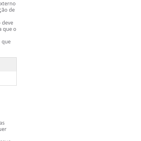
externo
ção de
o deve
a que o
s que
as
uer