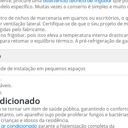
amente, procure uma
assistência técnica de frigobar
que po
delo específico. Muitas vezes o conserto é simples e muito
tro de nichos de marcenaria em quartos ou escritórios, o 
entilação lateral. Certifique-se de que o seu projeto de 
gidas pelo fabricante.
no frigobar, pois isso eleva a temperatura interna drastic
ara retomar o equilíbrio térmico. A pré-refrigeração de ga
m
dade de instalação em pequenos espaços
.
áveis.
s.
ndicionado
 se tornar um item de saúde pública, garantindo o confort
retanto, um aparelho sujo pode proliferar fungos e bactérias
rianças e idosos da residência.
e ar condicionado
garante a higienização completa da