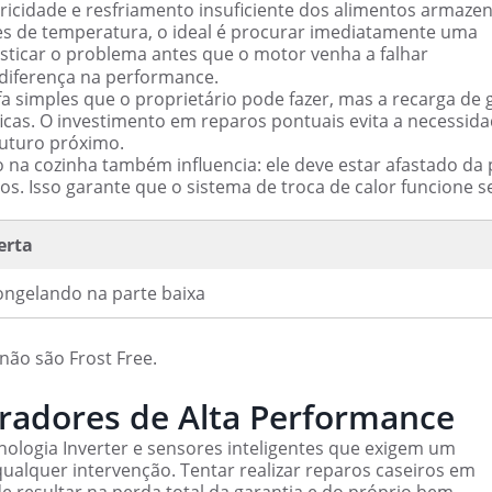
icidade e resfriamento insuficiente dos alimentos armaze
s de temperatura, o ideal é procurar imediatamente uma
sticar o problema antes que o motor venha a falhar
 diferença na performance.
a simples que o proprietário pode fazer, mas a recarga de 
icas. O investimento em reparos pontuais evita a necessid
futuro próximo.
na cozinha também influencia: ele deve estar afastado da
os. Isso garante que o sistema de troca de calor funcione 
erta
ongelando na parte baixa
ão são Frost Free.
eradores de Alta Performance
logia Inverter e sensores inteligentes que exigem um
ualquer intervenção. Tentar realizar reparos caseiros em
 resultar na perda total da garantia e do próprio bem.