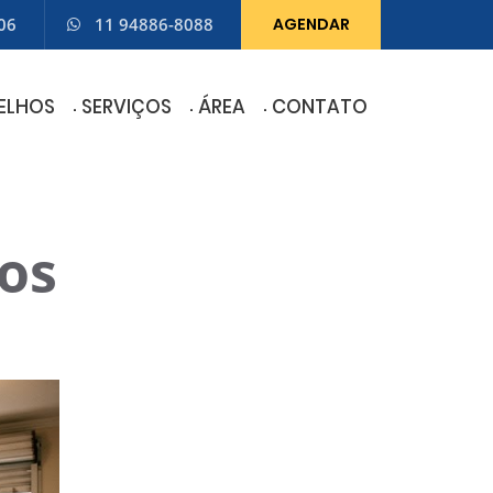
06
11 94886-8088
AGENDAR
ELHOS
SERVIÇOS
ÁREA
CONTATO
os