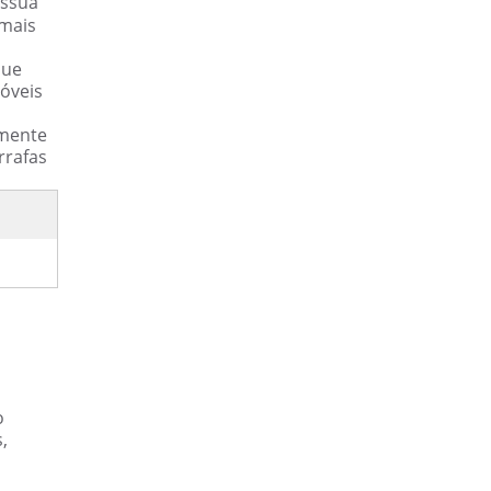
ssua
 mais
que
móveis
amente
rrafas
o
,