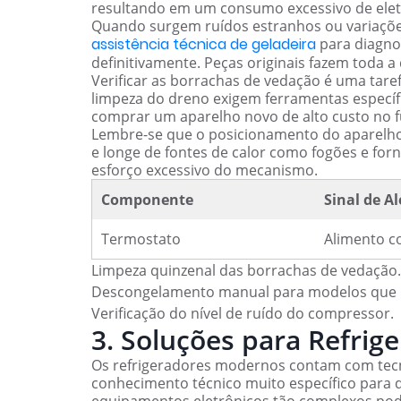
resultando em um consumo excessivo de eletr
Quando surgem ruídos estranhos ou variaçõe
assistência técnica de geladeira
para diagno
definitivamente. Peças originais fazem toda a
Verificar as borrachas de vedação é uma taref
limpeza do dreno exigem ferramentas específ
comprar um aparelho novo de alto custo no 
Lembre-se que o posicionamento do aparelho 
e longe de fontes de calor como fogões e forn
esforço excessivo do mecanismo.
Componente
Sinal de Al
Termostato
Alimento c
Limpeza quinzenal das borrachas de vedação.
Descongelamento manual para modelos que n
Verificação do nível de ruído do compressor.
3. Soluções para Refrig
Os refrigeradores modernos contam com tecno
conhecimento técnico muito específico para q
equipamentos eletrônicos tão complexos pode