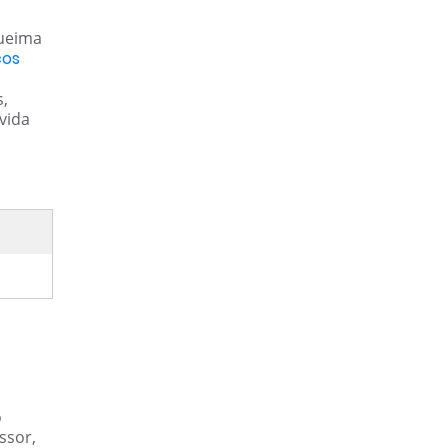
queima
cos
s,
vida
o
ssor,