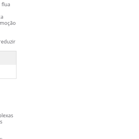
 flua
ca
remoção
reduzir
plexas
s