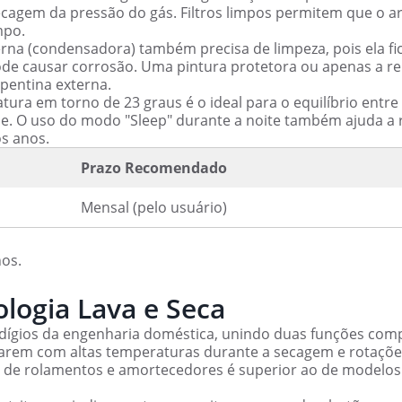
agem da pressão do gás. Filtros limpos permitem que o ar
mpo.
na (condensadora) também precisa de limpeza, pois ela fi
pode causar corrosão. Uma pintura protetora ou apenas a 
rpentina externa.
ra em torno de 23 graus é o ideal para o equilíbrio entre
de. O uso do modo "Sleep" durante a noite também ajuda a 
s anos.
Prazo Recomendado
Mensal (pelo usuário)
nos.
logia Lava e Seca
odígios da engenharia doméstica, unindo duas funções com
arem com altas temperaturas durante a secagem e rotaçõe
al de rolamentos e amortecedores é superior ao de modelos