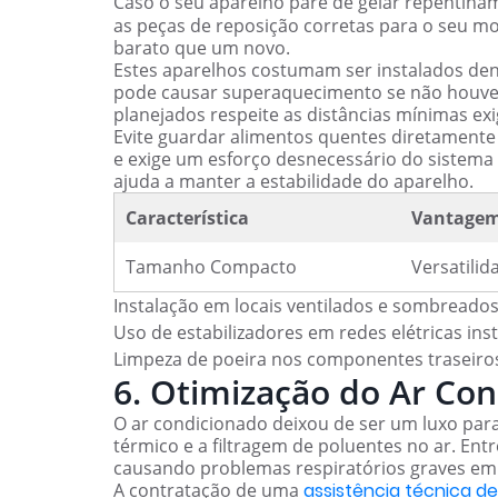
Caso o seu aparelho pare de gelar repentin
as peças de reposição corretas para o seu mo
barato que um novo.
Estes aparelhos costumam ser instalados den
pode causar superaquecimento se não houver v
planejados respeite as distâncias mínimas exi
Evite guardar alimentos quentes diretamente 
e exige um esforço desnecessário do sistema p
ajuda a manter a estabilidade do aparelho.
Característica
Vantage
Tamanho Compacto
Versatili
Instalação em locais ventilados e sombreados
Uso de estabilizadores em redes elétricas inst
Limpeza de poeira nos componentes traseiro
6. Otimização do Ar Co
O ar condicionado deixou de ser um luxo para
térmico e a filtragem de poluentes no ar. Ent
causando problemas respiratórios graves em c
A contratação de uma
assistência técnica d