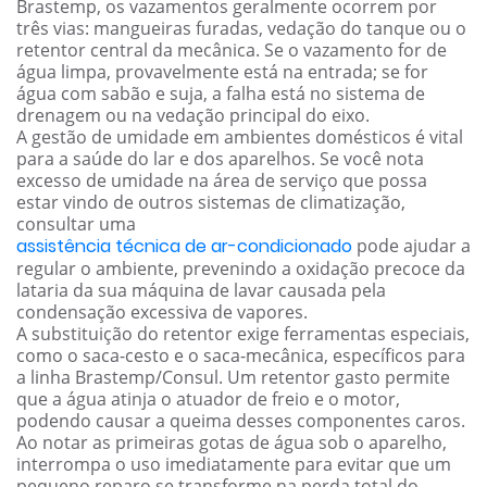
Brastemp, os vazamentos geralmente ocorrem por
três vias: mangueiras furadas, vedação do tanque ou o
retentor central da mecânica. Se o vazamento for de
água limpa, provavelmente está na entrada; se for
água com sabão e suja, a falha está no sistema de
drenagem ou na vedação principal do eixo.
A gestão de umidade em ambientes domésticos é vital
para a saúde do lar e dos aparelhos. Se você nota
excesso de umidade na área de serviço que possa
estar vindo de outros sistemas de climatização,
consultar uma
assistência técnica de ar-condicionado
pode ajudar a
regular o ambiente, prevenindo a oxidação precoce da
lataria da sua máquina de lavar causada pela
condensação excessiva de vapores.
A substituição do retentor exige ferramentas especiais,
como o saca-cesto e o saca-mecânica, específicos para
a linha Brastemp/Consul. Um retentor gasto permite
que a água atinja o atuador de freio e o motor,
podendo causar a queima desses componentes caros.
Ao notar as primeiras gotas de água sob o aparelho,
interrompa o uso imediatamente para evitar que um
pequeno reparo se transforme na perda total do