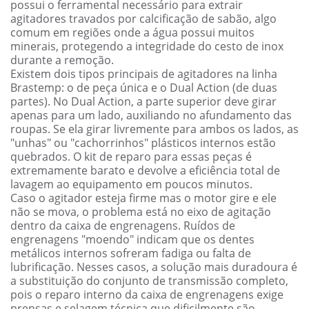
possui o ferramental necessário para extrair
agitadores travados por calcificação de sabão, algo
comum em regiões onde a água possui muitos
minerais, protegendo a integridade do cesto de inox
durante a remoção.
Existem dois tipos principais de agitadores na linha
Brastemp: o de peça única e o Dual Action (de duas
partes). No Dual Action, a parte superior deve girar
apenas para um lado, auxiliando no afundamento das
roupas. Se ela girar livremente para ambos os lados, as
"unhas" ou "cachorrinhos" plásticos internos estão
quebrados. O kit de reparo para essas peças é
extremamente barato e devolve a eficiência total de
lavagem ao equipamento em poucos minutos.
Caso o agitador esteja firme mas o motor gire e ele
não se mova, o problema está no eixo de agitação
dentro da caixa de engrenagens. Ruídos de
engrenagens "moendo" indicam que os dentes
metálicos internos sofreram fadiga ou falta de
lubrificação. Nesses casos, a solução mais duradoura é
a substituição do conjunto de transmissão completo,
pois o reparo interno da caixa de engrenagens exige
prensas e selagem técnica que dificilmente são