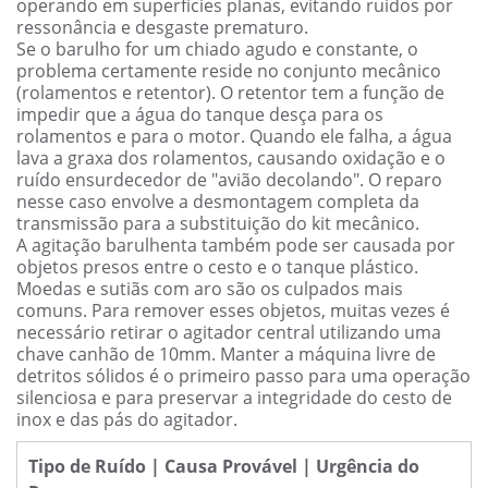
operando em superfícies planas, evitando ruídos por
ressonância e desgaste prematuro.
Se o barulho for um chiado agudo e constante, o
problema certamente reside no conjunto mecânico
(rolamentos e retentor). O retentor tem a função de
impedir que a água do tanque desça para os
rolamentos e para o motor. Quando ele falha, a água
lava a graxa dos rolamentos, causando oxidação e o
ruído ensurdecedor de "avião decolando". O reparo
nesse caso envolve a desmontagem completa da
transmissão para a substituição do kit mecânico.
A agitação barulhenta também pode ser causada por
objetos presos entre o cesto e o tanque plástico.
Moedas e sutiãs com aro são os culpados mais
comuns. Para remover esses objetos, muitas vezes é
necessário retirar o agitador central utilizando uma
chave canhão de 10mm. Manter a máquina livre de
detritos sólidos é o primeiro passo para uma operação
silenciosa e para preservar a integridade do cesto de
inox e das pás do agitador.
Tipo de Ruído | Causa Provável | Urgência do