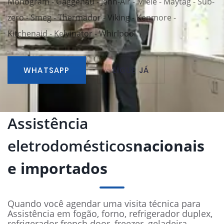
Monogram - Gaggenau - Jenn-Air - Miele - Maytag - Sub-
zero - Smeg - Thermador - Viking - Kenmore -
Kitchenaid - Kelvinator - Whirlpool.
WHATSAPP
LIGUE JÁ
Assistência
eletrodomésticos
nacionais
e importados
Quando você agendar uma visita técnica para
Assistência em fogão, forno, refrigerador duplex,
refrigerador french door, freezer, geladeira,