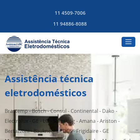
11 4509-7006
11 94886-8088
Assistência técnica
eletrodomésticos
Brastemp - Bosch - Consul - Continental - Dako -
Electrolux - GE - LG - Samsung - Amana - Ariston -
Bertazzoni - Bauknecht - DCS - Frigidaire - GE